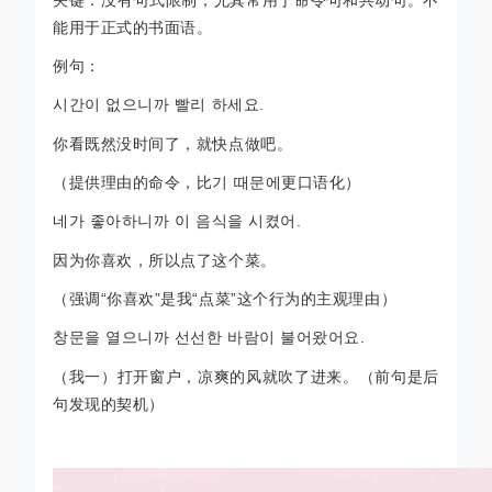
能用于正式的书面语。
例句：
시간이
없으니까
빨리
하세요
.
你看既然没时间了，就快点做吧。
（提供理由的命令，比
기 때문에更口语化）
네가
좋아하니까
이
음식을
시켰어
.
因为你喜欢，所以点了这个菜。
（强调
“你喜欢”是我“点菜”这个行为的主观理由）
창문을
열으니까
선선한
바람이
불어왔어요
.
（我一）打开窗户，凉爽的风就吹了进来。（前句是后
句发现的契机）