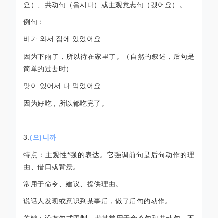
요）、共动句（
읍시다）或主观意志句（
겠어요）。
例句：
비가
와서
집에
있었어요
.
因为下雨了，所以待在家里了。（自然的叙述，后句是
简单的过去时）
맛이
있어서
다
먹었어요
.
因为好吃，所以都吃完了。
3.
(으
)
니까
特点：主观性*强的表达。它强调前句是后句动作的理
由、借口或背景。
常用于命令、建议、提供理由。
说话人发现或意识到某事后，做了后句的动作。
关键：没有句式限制，尤其常用于命令句和共动句。不