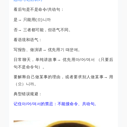
看后句是不是命令
/
共动句：
是
→ 只能用
(
으
)
니까
否
→ 三者都可能，但语气不同。
看语境和语气：
写报告、做演讲
→ 优先用
기 때문에。
日常聊天，单纯讲故事
→ 优先用
아
/
어
/
여서 （只要后
句不是命令句）。
要解释自己做某事的理由，或者要求别人做某事
→ 用
（
으）니까。
典型错误规避：
记住
아
/
어
/
여서的禁忌：不能接命令、共动句。