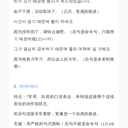
비가
오기
때문에
행사가 취소되었습니다
.
由于下雨，活动取消了。（正式、客观的陈述）
시간이
없기
때문에
빨리
하세요
.
因为没时间了，请快点做吧。（后句是命令句，只能用
기 때문에或(
으)니까）
그가
열심히
공부하기
때문에
좋은
대학에
갈
거예요
.
因为他努力学习，所以会上好大学。（后句是未来时推
测）
2.
아
/
어
/
여서
特点：*常用、自然的口语表达，单纯地连接两个连续
发生的动作或状态。
前后句连接非常紧密，更像是一个自然的叙述。
关键：有严格的句式限制！后句不能是命令句（
(
으)
세