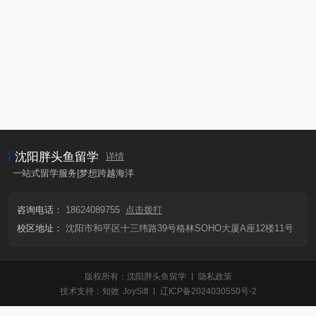
沈阳胖头鱼留学
详情
一站式留学服务|梦想跨越海洋
咨询电话：
18624089755
点击拨打
校区地址：
沈阳市和平区十三纬路39号格林SOHO大厦A座12楼11号
版权所有：沈阳胖头鱼留学
隐私政策
技术支持：
知效
JoySift
辽ICP备2024030550号-2