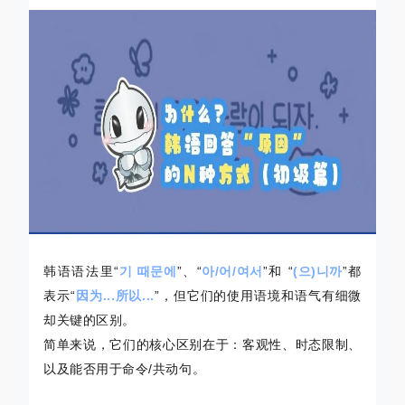
韩语语法里“
기 때문에
”、“
아/어/여서
”和 “
(으)니까
”都
表示“
因为...所以...
”，但它们的使用语境和语气有细微
却关键的区别。
简单来说，它们的核心区别在于：客观性、时态限制、
以及能否用于命令/共动句。