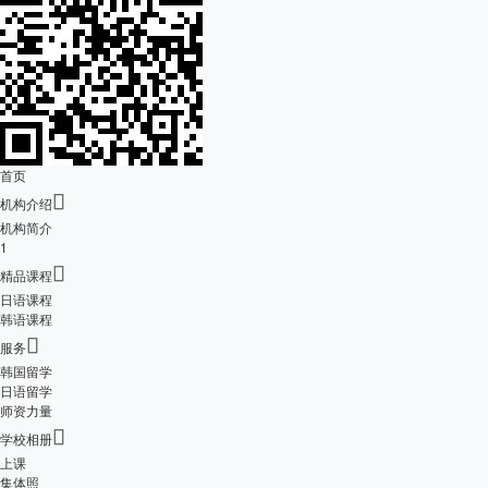
首页

机构介绍
机构简介
1

精品课程
日语课程
韩语课程

服务
韩国留学
日语留学
师资力量

学校相册
上课
集体照