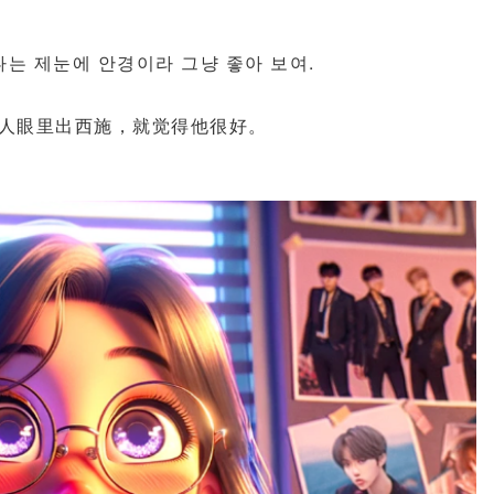
나는
제
눈에
안경이라
그냥
좋아
보여
.
人眼里出西施，就觉得他很好。