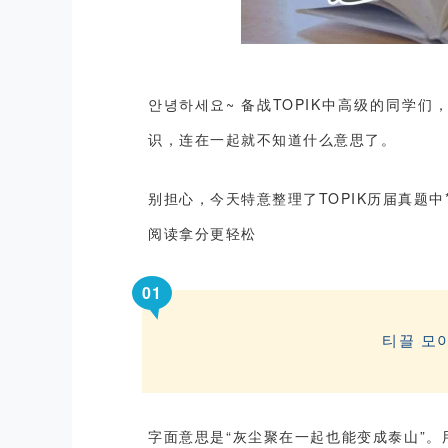
안녕하세요
~
备战
TOPIK
中高级的同学们
识，连在一起就不知道什么意思了。
别担心，今天特意整理了
TOPIK
历届真题中
阅读拿分更轻松
0
1
티끌
모
字面意思是
“
灰尘聚在一起也能变成泰山
”
。