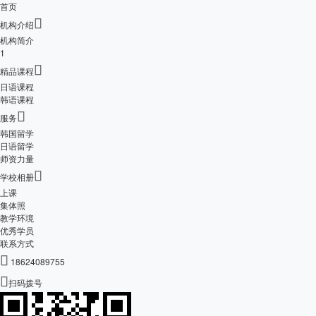
首页

机构介绍
机构简介
1

精品课程
日语课程
韩语课程

服务
韩国留学
日语留学
师资力量

学校相册
上课
集体照
教学环境
优秀学员
联系方式

18624089755

扫码拨号