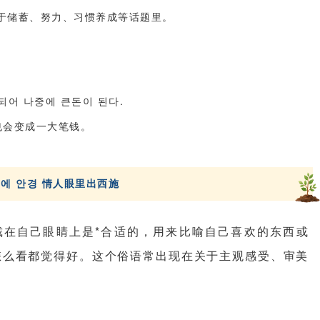
于储蓄、努力、习惯养成等话题里。
 되어 나중에 큰돈이 된다
.
也会变成一大笔钱。
눈에
안경
情人眼里出西施
戴在自己眼睛上是*合适的，用来比喻自己喜欢的东西或
怎么看都觉得好。这个俗语常出现在关于主观感受、审美