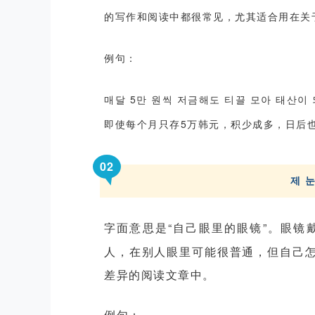
的写作和阅读中都很常见，尤其适合用在关
例句：
매달
5
만 원씩 저금해도 티끌 모아 태산이
即使每个月只存
5
万韩元，积少成多，日后
0
2
제
字面意思是
“
自己眼里的眼镜
”
。眼镜
人，在别人眼里可能很普通，但自己
差异的阅读文章中。
例句：