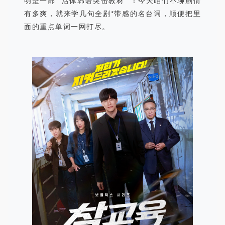
明是一部
“
活体韩语突击教材
”
！今天咱们不聊剧情
有多爽，就来学几句全剧*带感的名台词，顺便把里
面的重点单词一网打尽。