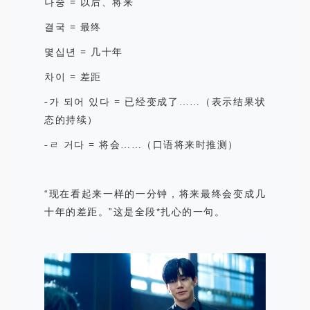
나중
=
以后、将来
결국
=
最终
몇십년
=
几十年
차이
=
差距
-
가 되어 있다
=
已经变成了
……
（表示结果状
态的持续）
-
ㄹ 거다
=
将会
……
（口语将来时推测）
“
现在看起来一样的一分钟，将来最终会变成几
十年的差距。
”
这是全段*扎心的一句。