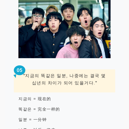
0
5
"지금의
똑같은
일분
,
나중에는 결국 몇
십년의 차이가 되어 있을거다
."
지금의
=
现在的
똑같은
=
完全一样的
일분
=
一分钟