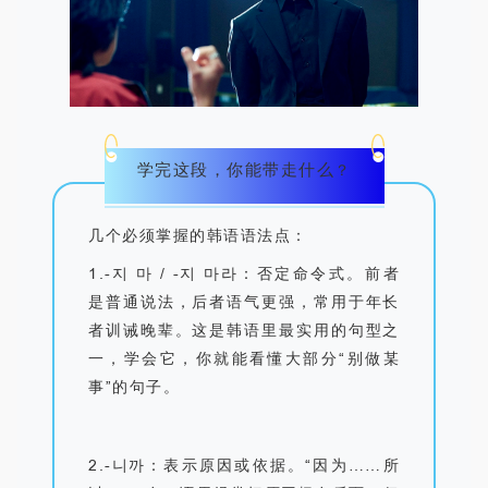
学完这段，你能带走什么
？
几个必须掌握的韩语语法点：
1.
-
지 마
/ -
지 마라：否定命令式。前者
是普通说法，后者语气更强，常用于年长
者训诫晚辈。这是韩语里最实用的句型之
一，学会它，你就能看懂大部分
“
别做某
事
”
的句子。
2.
-
니까：表示原因或依据。
“
因为
……
所