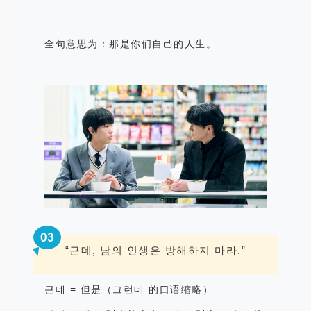
全句意思为：
那是你们自己的人生。
0
3
“
근데
,
남의 인생은 방해하지 마라
.
”
근데
=
但是（그런데 的口语缩略）