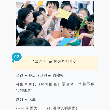
0
2
“
그건
니들
인생이니까
.
”
그건
=
那是（그것은 的缩略）
니들
=
你们（너희들 的口语变体，带着不客
气的味道）
인생
=
人生
-
니까
=
因为
……
（口语中说明原因）