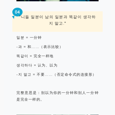
0
4
"니들
일분이
남의
일분과
똑같이
생각하
지
말고
."
일분
=
一分钟
-
과
=
和
……
（表示比较）
똑같이
=
完全一样地
생각하다
=
认为、以为
-
지 말고
=
不要
……
（否定命令式的连接形）
完整意思是：别以为你的一分钟和别人一分钟
是完全一样的。