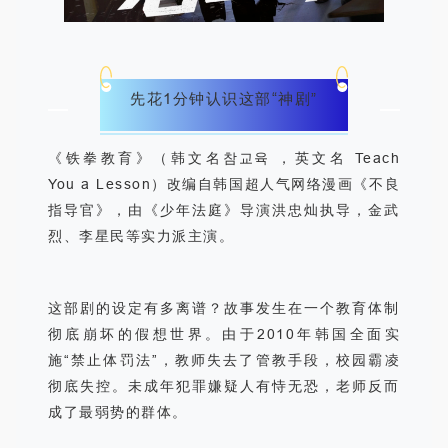
先花
1
分钟认识这部
“
神剧
”
《铁拳教育》（韩文名
참교육
，英文名
Teach
You a Lesson
）改编自韩国超人气网络漫画《不良
指导官》，由《少年法庭》导演洪忠灿执导，金武
烈、李星民等实力派主演
。
这部剧的设定有多离谱？故事发生在一个教育体制
彻底崩坏的假想世界。由于
2010
年韩国全面实
施
“
禁止体罚法
”
，教师失去了管教手段，校园霸凌
彻底失控。未成年犯罪嫌疑人有恃无恐，老师反而
成了最弱势的群体
。