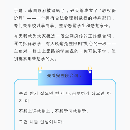
于是，韩国政府被逼疯了，破天荒成立了
“
教权保
护局
” ——
一个拥有合法物理制裁权的特殊部门，
专门去学校以暴制暴、整治恶霸学生和恐龙家长
。
今天我就为大家挑选
一段
全网疯传的
王炸级台词，
逐句拆解教学。有人说这是整部剧*扎心的一段
——
主角对一群走上歪路的学生说的：你可以不学，但
别拖累那些想学的人。
先看完整段台词
：
수업
받기
싫으면
받지
마
.
공부하기
싫으면
하
지
마
.
不想上课就别上，不想学习就别学。
그건
니들
인생이니까
.