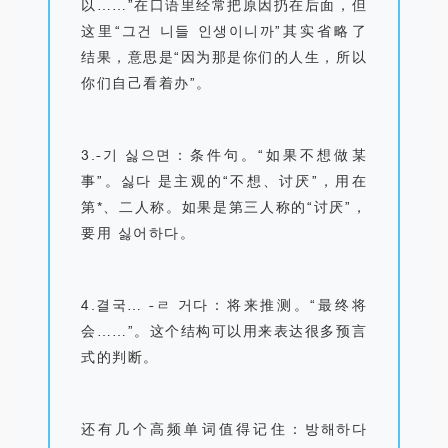
以
……”
在口语里经常把原因扔在后面，但
这里
“
그건 니들 인생이니까
”
其实省略了
结果，意思是
“
因为那是你们的人生，所以
你们自己看着办
”
。
3.
-
기 싫으면：条件句。
“
如果不想做某
事
”
。싫다 是主观的
“
不想、讨厌
”
，用在
第*、二人称。如果是第三人称的
“
讨厌
”
，
要用 싫어하다。
4.
결국
… -
ㄹ 거다：将来推测。
“
最终将
会
……”
。这个结构可以用来表达很多预言
式的判断。
还有几个高频单词值得记住：방해하다