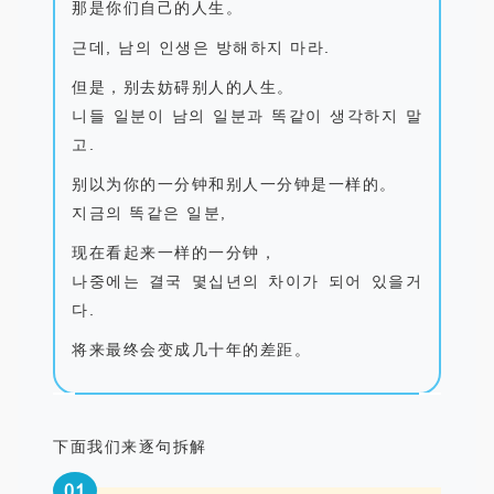
那是你们自己的人生。
근데
,
남의 인생은 방해하지 마라
.
但是，别去妨碍别人的人生。
니들
일분이
남의
일분과
똑같이
생각하지
말
고
.
别以为你的一分钟和别人一分钟是一样的。
지금의
똑같은
일분
,
现在看起来一样的一分钟，
나중에는
결국
몇십년의
차이가
되어
있을거
다
.
将来最终会变成几十年的差距。
下面我们来逐句拆解
0
1