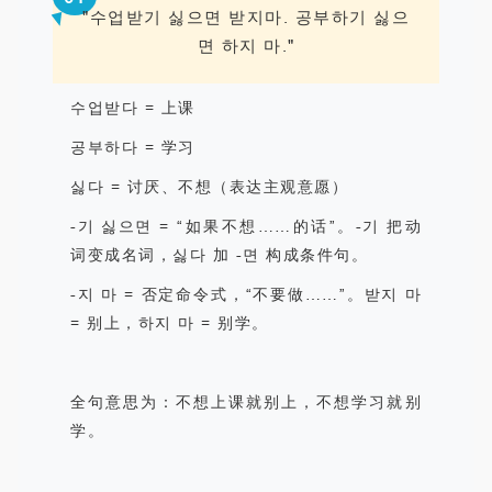
"수업
받기
싫으면
받지
마
.
공부하기 싫으
면 하지 마
."
수업
받다
=
上课
공부하다
=
学习
싫다
=
讨厌、不想（表达主观意愿）
-
기 싫으면
= “
如果不想
……
的话
”
。
-
기
把动
词变成名词，싫다
加
-
면
构成条件句。
-
지 마
=
否定命令式，
“
不要做
……”
。받지 마
=
别上，하지 마
=
别学。
全句意思为：
不想上课就别上，不想学习就别
学。