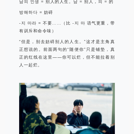
남의
인생
=
别人的人生。남
=
别人，의
=
的
방해하다
=
妨碍
-
지 마라
=
不要
……
（比
-
지 마
语气更重，带
有训斥和命令味）
“
但是，别去妨碍别人的人生。
”
这才是主角真
正想说的。前面两句的
“
随便你
”
只是铺垫，真
正的红线在这里
——
你可以烂，但不能拉着别
人一起烂。