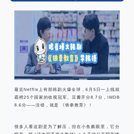
最近
Netflix
上有部韩剧火爆全球，
6
月
5
日一上线就
霸榜
25
个国家的收视冠军
。豆瓣开分
8.7
分，
IMDB
8.6
分
——
没错，就是
《铁拳教育》！
很多人看这剧是为了解压，但在
小鱼酱
眼里，它分