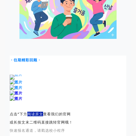
・往期精彩回顾・
点击*下方
阅读原文
查看我们的官网
或长按文末二维码直接跳转官网哦！
快速报名通道，请戳选校小程序