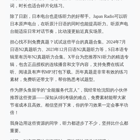
词，时长也适合碎片化练习。
除了日剧，日本电台也是练听力的好帮手。Japan Radio可以听
日本原声电台，在听原汁日语的同时也能提高听力。听原声电
台能适应日常对话节奏，比动漫更贴近真实场景。
担心找不到免费真题？试试这些平台的真题合集。2024年7月
日语N2真题听力、2023年12月日语N2真题听力等，S日本语专
辑里有历年N2真题听力合集。X平台为您推荐N1听力的精选专
辑，包含正品授权的连续播音和文字内容，支持免费在线试
听、阅读及有声书MP3打包下载。历年真题是非常有效的练习
素材，免费听还带文字，帮你熟悉考试题型。
作为胖头鱼留学的“全能服务代言人”，我经常给沈阳的小伙伴
推荐这些资源——深知从0到考级的难点，免费素材能帮大家
节省成本且高效。相信坚持下来，你的学习效果一定会事半功
倍！
我身边用这些资源的同学，听力都进步了不少，坚持比什么都
重要。